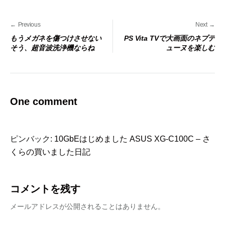
Previous
Next
投
もうメガネを傷つけさせない
PS Vita TVで大画面のネプテ
そう、超音波洗浄機ならね
ューヌを楽しむ
稿
ナ
ビ
ゲ
One comment
ー
シ
ョ
ピンバック:
10GbEはじめました ASUS XG-C100C – さ
ン
くらの買いました日記
コメントを残す
メールアドレスが公開されることはありません。