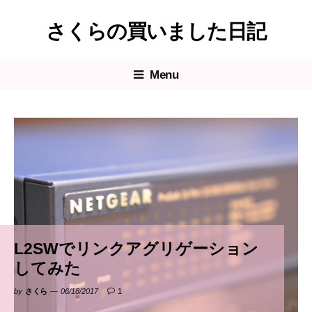
Skip
さくらの買いました日記
to
content
Menu
L2SWでリンクアグリゲーション
してみた
by
さくら
06/18/2017
1
c
o