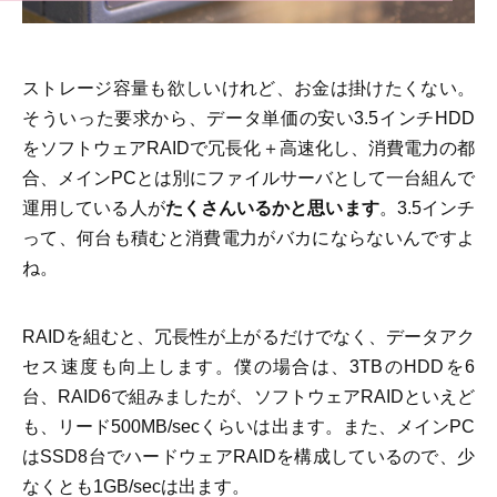
m
m
e
n
t
ストレージ容量も欲しいけれど、お金は掛けたくない。
o
そういった要求から、データ単価の安い3.5インチHDD
n
L
をソフトウェアRAIDで冗長化＋高速化し、消費電力の都
2
合、メインPCとは別にファイルサーバとして一台組んで
S
W
運用している人が
たくさんいるかと思います
。3.5インチ
で
リ
って、何台も積むと消費電力がバカにならないんですよ
ン
ね。
ク
ア
グ
リ
RAIDを組むと、冗長性が上がるだけでなく、データアク
ゲ
セス速度も向上します。僕の場合は、3TBのHDDを6
ー
シ
台、RAID6で組みましたが、ソフトウェアRAIDといえど
ョ
ン
も、リード500MB/secくらいは出ます。また、メインPC
し
はSSD8台でハードウェアRAIDを構成しているので、少
て
み
なくとも1GB/secは出ます。
た